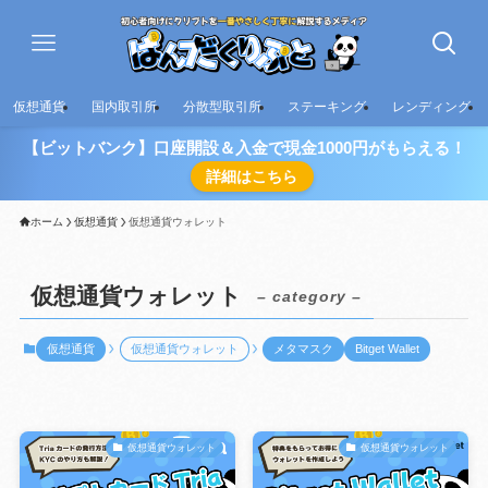
仮想通貨
国内取引所
分散型取引所
ステーキング
レンディング
【ビットバンク】口座開設＆入金で現金1000円がもらえる！
詳細はこちら
ホーム
仮想通貨
仮想通貨ウォレット
仮想通貨ウォレット
– category –
仮想通貨
仮想通貨ウォレット
メタマスク
Bitget Wallet
仮想通貨ウォレット
仮想通貨ウォレット