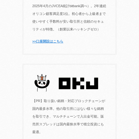
2025年4月のJVCEA統計bitbank調べ）。2年連続
オリコン顧客満足度1位。初心者から上級者まで
使いやすく手数料が安い取引所と信頼のセキュ
リティが特徴。（創業以来ハッキングゼロ）
>>口座開設はこちら
【PR】取り扱い銘柄・対応ブロックチェーンが
国内最多水準。他の取引所にはない様々な銘柄
を取引でき、マルチチェーンで入出金可能。販
売所スプレッドは国内最狭水準で積立投資にも
最適。