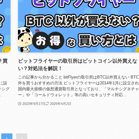
？買
ビットフライヤーの取引所はビットコイン以外買えな
い？対処法を解説！
この記事から分かること bitFlyerの取引所はBTC以外買えない BT
月に設
外を買うおすすめの方法 ビットフライヤーは2014年1月に設立さ
チシグ
国内最大規模の仮想通貨取引所となっており、「マルチシグネチャ
.
ー」や「コールドウォレット」等の高いセキュリティ対応...
2023年9月17日
2025年4月2日
1
2