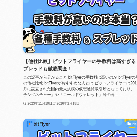
【他社比較】ビットフライヤーの手数料は高すぎる
プレッドも徹底調査！
この記事から分かること bitFlyerの手数料は高いのか bitFlyer
の他社比較 bitFlyerがおすすめな人とは ビットフライヤーは201
月に設立された国内最大規模の仮想通貨取引所となっており、
チシグネチャー」や「コールドウォレット」等の高...
2023年11月19日
2026年2月15日
bit