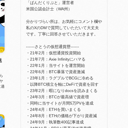
「ぱんだくりぷと」運営者
米国公認会計士（WA州）
分かりづらい所は、お気軽にコメント欄や
私のXのDMで質問していただいて大丈夫
です。丁寧に回答させていただきます。
------さとうの仮想通貨歴------
・21年2月：仮想通貨投資開始
・21年7月：Axie Infinityにハマる
送
・22年1月：当サイトを運営開始
・22年6月：BTC暴落で資産激減
から
・23年1月：ラグプルでBCGに冷める
イヤ
・以降BTC積立を軸にDeFiで資産を回す
に適
・23年2月：暇になりdocsを読みまくる
・24年3月：BTCが最高値で資産増
・同時に当サイトが月間5万PVを達成
・24年4月：ETHを買いまくる
・24年8月：ETHの価格が下がり資産減
r
・24年9月：執筆数400記事達成