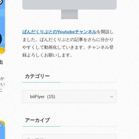
ぱんだくりぷとのYoutubeチャンネル
を開設し
ました。ぱんだくりぷとの記事をさらに分かり
やすくして動画化していきます。チャンネル登
録よろしくお願いします。
出
カテゴリー
分か
ない
に
カ
テ
ゴ
リ
アーカイブ
ー
r
ア