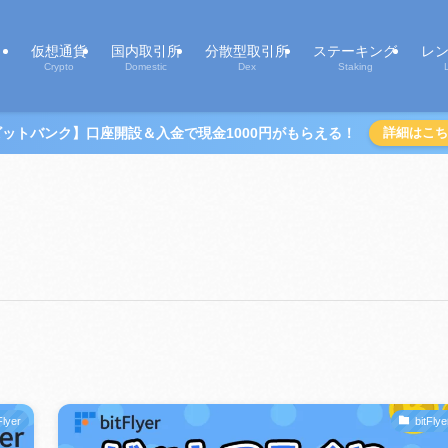
仮想通貨
国内取引所
分散型取引所
ステーキング
レ
Crypto
Domestic
Dex
Staking
ビットバンク】口座開設＆入金で現金1000円がもらえる！
詳細はこち
Flyer
bitFlye