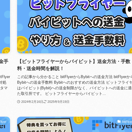
金手
【ビットフライヤーからバイビット】送金方法・手数
料・送金時間を解説！
lyer
この記事から分かること bitFlyerからBybitへの送金方法 bitFlyerか
対処
Bybitへの送金手数料 Bybitへのおすすめの送金方法 ビットフライ
メタマ
はバイビット(Bybit)への送金制限がなく、バイビットへの送金に
た取引所です。 ビットフライヤーからバイビット...
2024年2月16日
2025年9月19日
Flyer
bitFlye