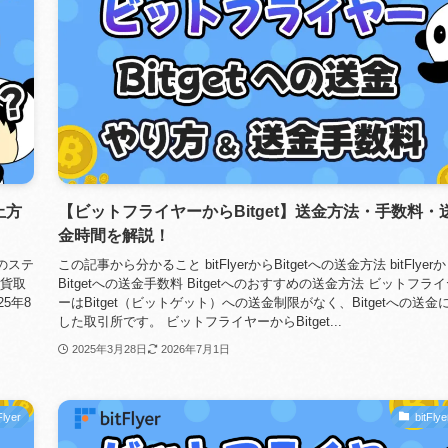
止方
【ビットフライヤーからBitget】送金方法・手数料・
金時間を解説！
rのステ
この記事から分かること bitFlyerからBitgetへの送金方法 bitFlyer
通貨取
Bitgetへの送金手数料 Bitgetへのおすすめの送金方法 ビットフラ
5年8
ーはBitget（ビットゲット）への送金制限がなく、Bitgetへの送金
した取引所です。 ビットフライヤーからBitget...
2025年3月28日
2026年7月1日
Flyer
bitFlye