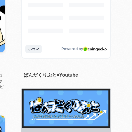
ぱんだくりぷと×Youtube
コ
ヤ
ビ
r