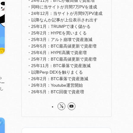
・24年11月：BTCが最高値で資産増
・同時に当サイトが月間7万PVを達成
・24年12月：当サイトが月間9万PV達成
・以降なんか記事が上位表示され出す
・25年1月：TRUMPで凄く儲かる
・25年2月：HYPEを買いまくる
・25年3月：アルト崩壊で資産激減
・25年5月：BTC最高値更新で資産増
・25年6月：HYPE高騰で資産増
・25年7月：BTC最高値更新で資産増
・25年11月：BTC暴落で資産激減
・以降Perp DEXを触りまくる
ら
・26年2月：BTC暴落で資産激減
ヤー
・26年3月：Youtube運営開始
適し
・26年5月：BTC回復で資産増
r