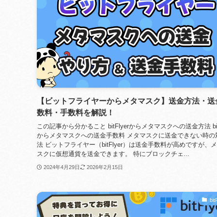
【ビットフライヤーからメタマスク】送金方法・送
数料・手数料を解説！
この記事から分かること bitFlyerからメタマスクへの送金方法 bitF
からメタマスクへの送金手数料 メタマスクに送金できない時の
法 ビットフライヤー（bitFlyer）は送金手数料が高めですが、
スクに仮想通貨を送金できます。 特にブロックチェ...
2024年4月29日
2026年2月15日
bit