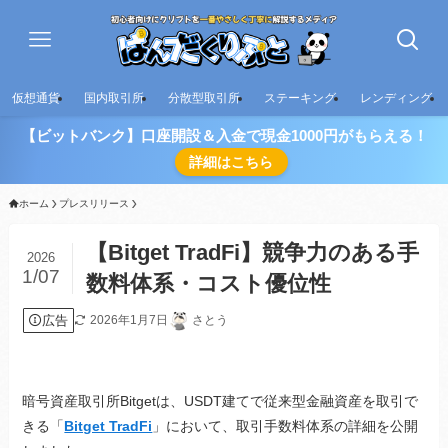
仮想通貨
国内取引所
分散型取引所
ステーキング
レンディング
【ビットバンク】口座開設＆入金で現金1000円がもらえる！
詳細はこちら
ホーム
プレスリリース
【Bitget TradFi】競争力のある手
2026
1/07
数料体系・コスト優位性
広告
2026年1月7日
さとう
暗号資産取引所Bitgetは、USDT建てで従来型金融資産を取引で
きる「
Bitget TradFi
」において、取引手数料体系の詳細を公開