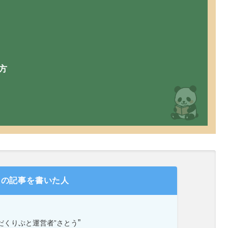
方
の記事を書いた人
”
だくりぷと運営者”さとう