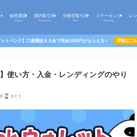
仮想通貨
国内取引所
分散型取引所
ステーキング
レ
Crypto
Domestic
Dex
Staking
ビットバンク】口座開設＆入金で現金1000円がもらえる！
詳細はこち
レット】使い方・入金・レンディングのやり
】
1日
さとう