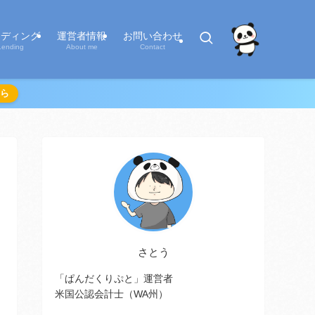
ンディング
運営者情報
お問い合わせ
Lending
About me
Contact
ら
さとう
「ぱんだくりぷと」運営者
米国公認会計士（WA州）