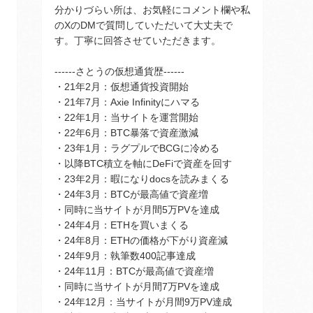
分かりづらい所は、お気軽にコメント欄や私
のXのDMで質問していただいて大丈夫で
す。丁寧に回答させていただきます。
------さとうの仮想通貨歴------
・21年2月：仮想通貨投資開始
・21年7月：Axie Infinityにハマる
・22年1月：当サイトを運営開始
・22年6月：BTC暴落で資産激減
・23年1月：ラグプルでBCGに冷める
・以降BTC積立を軸にDeFiで資産を回す
・23年2月：暇になりdocsを読みまくる
・24年3月：BTCが最高値で資産増
・同時に当サイトが月間5万PVを達成
・24年4月：ETHを買いまくる
・24年8月：ETHの価格が下がり資産減
・24年9月：執筆数400記事達成
・24年11月：BTCが最高値で資産増
・同時に当サイトが月間7万PVを達成
・24年12月：当サイトが月間9万PV達成