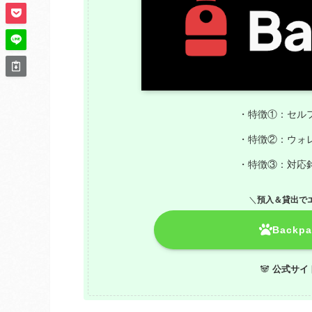
・特徴①：セル
・特徴②：ウォ
・特徴③：対応
＼
預入＆貸出で
Back
🐼
公式サイ