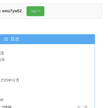
：
emu7yw52
コピー
目次
方法
方法
柄
意
ングのやり方
とめ
ップ情報