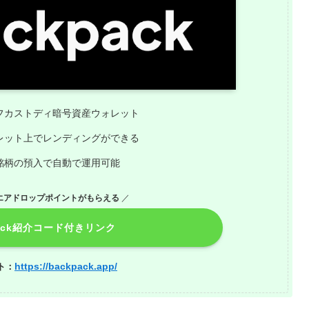
フカストディ暗号資産ウォレット
レット上でレンディングができる
銘柄の預入で自動で運用可能
エアドロップポイントがもらえる
／
pack紹介コード付きリンク
https://backpack.app/
ト：