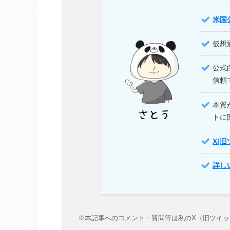
米国
仮想
公式
信頼
本質
トに
X(
詳し
※本記事へのコメント・質問等は私のX（旧ツイッ