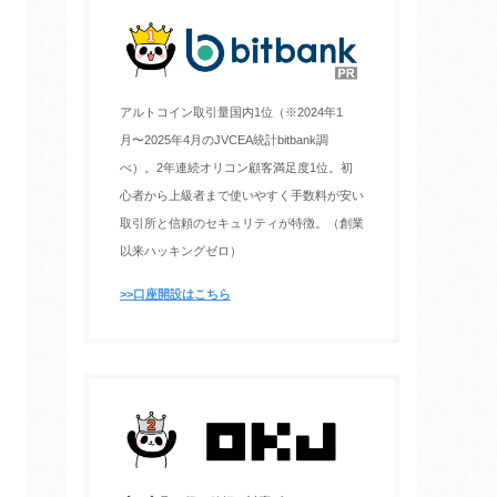
アルトコイン取引量国内1位（※2024年1
月〜2025年4月のJVCEA統計bitbank調
べ）。2年連続オリコン顧客満足度1位。初
心者から上級者まで使いやすく手数料が安い
取引所と信頼のセキュリティが特徴。（創業
以来ハッキングゼロ）
>>口座開設はこちら