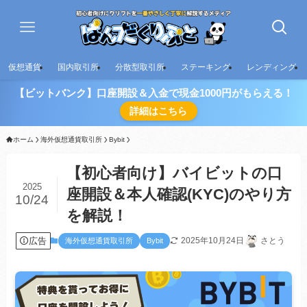
仮想通貨
国内取引所
分散型取引所
ステーキング
レンディング
【ビットバンク】口座開設＆入金で現金1000円がもらえる！
詳細はこちら
ホーム
海外仮想通貨取引所
Bybit
【初心者向け】バイビットの口
2025
座開設＆本人確認(KYC)のやり方
10/24
を解説！
広告
2025年10月24日
さとう
海外仮想通貨取引所
Bybit