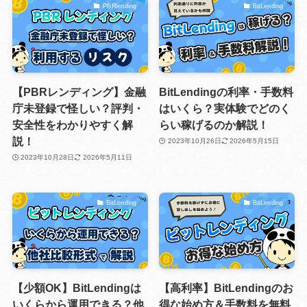
PBRlending
BitLending
【PBRレンディング】金融
BitLendingの利率・手数料
庁未登録で怪しい？評判・
はいくら？実体験でどのく
安全性をわかりやすく解
らい稼げるのか解説！
説！
2023年10月26日
2026年5月15日
2023年10月28日
2026年5月11日
BitLending
BitLending
【少額OK】BitLendingは
【高利率】BitLendingのお
いくらから運用できる？他
得な始め方＆手数料を無料