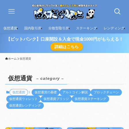
仮想通貨
国内取引所
分散型取引所
ステーキング
レンディング
【ビットバンク】口座開設＆入金で現金1000円がもらえる！
詳細はこちら
ホーム
仮想通貨
仮想通貨
– category –
仮想通貨
仮想通貨の基礎
アルトコイン解説
ブロックチェーン
仮想通貨ウォレット
仮想通貨ブリッジ
仮想通貨ステーキング
仮想通貨レンディング