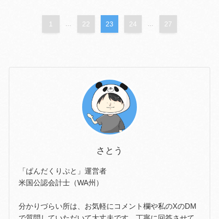
1
...
22
23
24
...
27
さとう
「ぱんだくりぷと」運営者
米国公認会計士（WA州）
分かりづらい所は、お気軽にコメント欄や私のXのDM
で質問していただいて大丈夫です。丁寧に回答させて