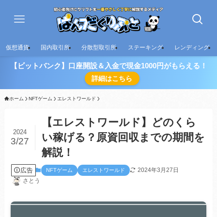
仮想通貨
国内取引所
分散型取引所
ステーキング
レンディング
【ビットバンク】口座開設＆入金で現金1000円がもらえる！
詳細はこちら
ホーム
NFTゲーム
エレストワールド
【エレストワールド】どのくら
2024
い稼げる？原資回収までの期間を
3/27
解説！
広告
2024年3月27日
NFTゲーム
エレストワールド
さとう