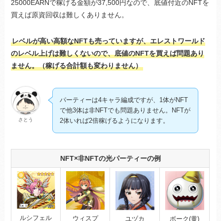
25000EARNで稼げる金額が37,500円なので、底値付近のNFTを
買えば原資回収は難しくありません。
レベルが高い高額なNFTも売っていますが、エレストワールド
のレベル上げは難しくないので、底値のNFTを買えば問題あり
ません。（稼げる合計額も変わりません）
パーティーは4キャラ編成ですが、1体がNFT
で他3体は非NFTでも問題ありません。NFTが
さとう
2体いれば2倍稼げるようになります。
NFT×非NFTの光パーティーの例
ルシフェル
ウィスプ
ユヅカ
ボーク(黄)