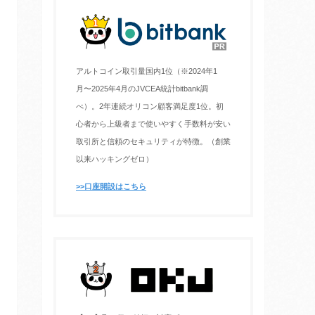
アルトコイン取引量国内1位（※2024年1
月〜2025年4月のJVCEA統計bitbank調
べ）。2年連続オリコン顧客満足度1位。初
心者から上級者まで使いやすく手数料が安い
取引所と信頼のセキュリティが特徴。（創業
以来ハッキングゼロ）
>>口座開設はこちら