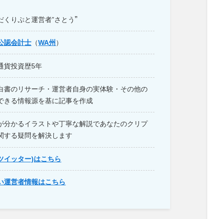
”
だくりぷと運営者”さとう
公認会計士
（
WA州
）
通貨投資歴5年
白書のリサーチ・運営者自身の実体験・その他の
できる情報源を基に記事を作成
が分かるイラストや丁寧な解説であなたのクリプ
関する疑問を解決します
旧ツイッター)はこちら
い運営者情報はこちら