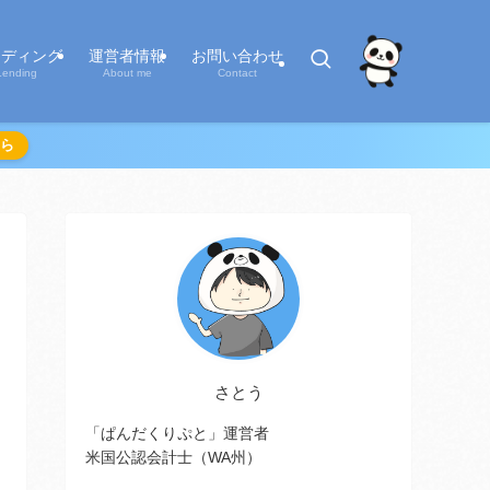
ンディング
運営者情報
お問い合わせ
Lending
About me
Contact
ら
さとう
「ぱんだくりぷと」運営者
米国公認会計士（WA州）