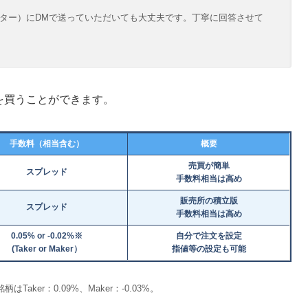
ター）にDMで送っていただいても大丈夫です。丁寧に回答させて
を買うことができます。
手数料（相当含む）
概要
売買が簡単
スプレッド
手数料相当は高め
販売所の積立版
スプレッド
手数料相当は高め
0.05% or -0.02%※
自分で注文を設定
(Taker or Maker）
指値等の設定も可能
aker：0.09%、Maker：-0.03%。