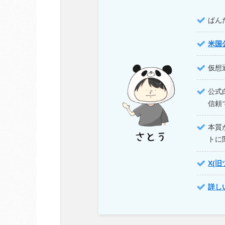
ぱん
米国
仮想
公式
信頼
本質
トに
X(
詳し