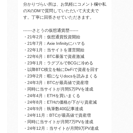
分かりづらい所は、お気軽にコメント欄や私
のXのDMで質問していただいて大丈夫で
す。丁寧に回答させていただきます。
------さとうの仮想通貨歴------
・21年2月：仮想通貨投資開始
・21年7月：Axie Infinityにハマる
・22年1月：当サイトを運営開始
・22年6月：BTC暴落で資産激減
・23年1月：ラグプルでBCGに冷める
・以降BTC積立を軸にDeFiで資産を回す
・23年2月：暇になりdocsを読みまくる
・24年3月：BTCが最高値で資産増
・同時に当サイトが月間5万PVを達成
・24年4月：ETHを買いまくる
・24年8月：ETHの価格が下がり資産減
・24年9月：執筆数400記事達成
・24年11月：BTCが最高値で資産増
・同時に当サイトが月間7万PVを達成
・24年12月：当サイトが月間9万PV達成