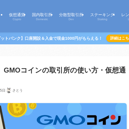
仮想通貨
国内取引所
分散型取引所
ステーキング
レ
Crypto
Domestic
Dex
Staking
ビットバンク】口座開設＆入金で現金1000円がもらえる！
詳細はこち
erとは】GMOコインの取引所の使い方・仮想通
15日
さとう