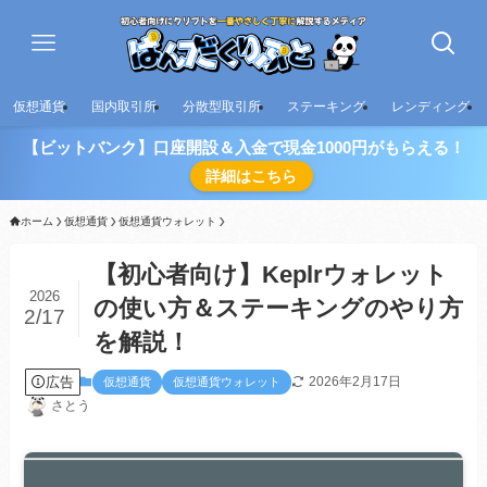
仮想通貨
国内取引所
分散型取引所
ステーキング
レンディング
【ビットバンク】口座開設＆入金で現金1000円がもらえる！
詳細はこちら
ホーム
仮想通貨
仮想通貨ウォレット
【初心者向け】Keplrウォレット
2026
の使い方＆ステーキングのやり方
2/17
を解説！
広告
2026年2月17日
仮想通貨
仮想通貨ウォレット
さとう