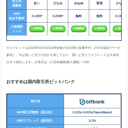
取引所
多い
少なめ
少なめ
普通
少なめ
流動性
XRP
0.1XRP
0.2XRP
無料
無料
0.1XRP
送金手数料
口座開設
口座開設
口座開設
口座開設
口座開設
口座開設
リンク
※スプレッドは2026年3月23日21時前後の15分間の加重平均（JVCEA統計データ
参照）。%は買いと売りの合計を表しており、買いと売りでスプレッドは大体半
分ずつ発生します。計算式は（1-売却価格/購入価格）×100
おすすめは国内取引所ビットバンク
取引所
XRP取引手数料（取引所）
0.12%/-0.02%(Taker/Maker)
XRP
スプレッド（販売所）
5.1%