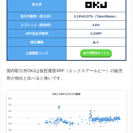
取引所
取引手数料（取引所）
0.14%/0.07%（Taker/Maker）
スプレッド（販売所）
4.6%
XRP送金手数料
0.2XRP
積立機能
あり
口座開設はこちら
口座開設リンク
国内取引所OKJは仮想通貨XRP（エックスアールピー）の販売
所が他社と比べると狭いです。