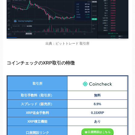
出典：ビットトレード 取引所
コインチェックのXRP取引の特徴
取引所
取引手数料（取引所）
無料
スプレッド（販売所）
8.9%
XRP送金手数料
0.15XRP
XRP積立機能
あり
口座開設はこちら
口座開設リンク