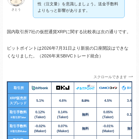
性（注文量）を意識しましょう。送金手数料
さとう
よりもっと影響があります。
国内取引所7社の仮想通貨XRPに関する比較表は次の通りです。
ビットポイントは2026年7月31日より新規の口座開設はできな
くなりました。（2026年末SBIVCトレード統合）
スクロールできます
取引所
XRP
販売所
5.1%
4.6%
8.9%
4.5%
3.4%
スプレッド
取引手数料
0.12%
0.14%
0.05%
無料
0.1%
(Taker)
(Taker)
(Taker)
※取引所Taker
取引手数料
-0.02%
0.07%
-0.01%
無料
無料
(Maker)
(Maker)
(Maker)
※取引所Maker