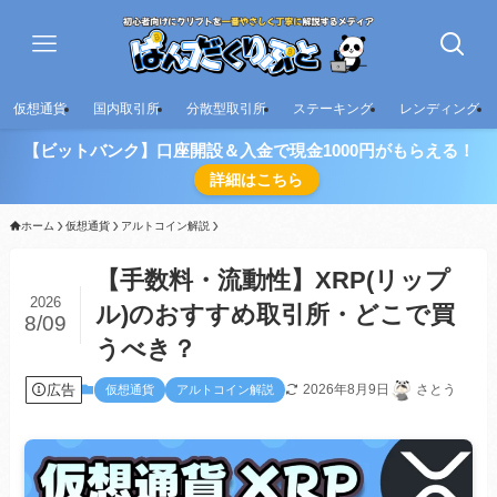
仮想通貨
国内取引所
分散型取引所
ステーキング
レンディング
【ビットバンク】口座開設＆入金で現金1000円がもらえる！
詳細はこちら
ホーム
仮想通貨
アルトコイン解説
【手数料・流動性】XRP(リップ
2026
ル)のおすすめ取引所・どこで買
8/09
うべき？
広告
2026年8月9日
さとう
仮想通貨
アルトコイン解説