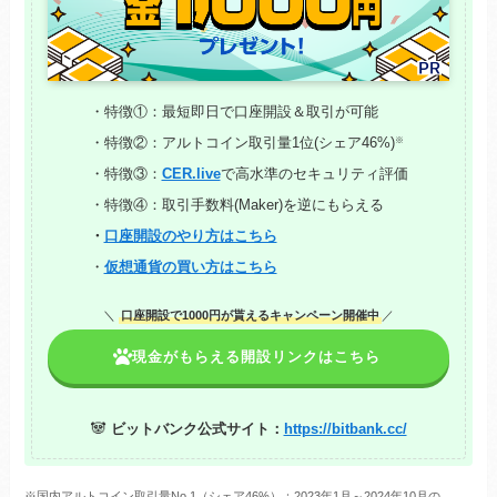
・特徴①：最短即日で口座開設＆取引が可能
※
・特徴②：アルトコイン取引量1位(シェア46%)
・特徴③：
CER.live
で高水準のセキュリティ評価
・特徴④：取引手数料(Maker)を逆にもらえる
・
口座開設のやり方はこちら
・
仮想通貨の買い方はこちら
＼
口座開設で1000円が貰えるキャンペーン開催中
／
現金がもらえる開設リンクはこちら
🐼
ビットバンク公式サイト：
https://bitbank.cc/
※国内アルトコイン取引量No.1（シェア46%）：2023年1月～2024年10月の