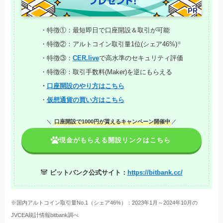
・特徴①：最短即日で口座開設＆取引が可能
※
・特徴②：アルトコイン取引量1位(シェア46%)
・特徴③：
CER.live
で高水準のセキュリティ評価
・特徴④：取引手数料(Maker)を逆にもらえる
・
口座開設のやり方はこちら
・
仮想通貨の買い方はこちら
＼
口座開設で1000円が貰えるキャンペーン開催中
／
現金がもらえる開設リンクはこちら
🐼
ビットバンク公式サイト：
https://bitbank.cc/
※国内アルトコイン取引量No.1（シェア46%）：2023年1月～2024年10月の
JVCEA統計情報bitbank調べ