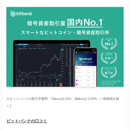
※ビットバンクの取引手数料：Takerは0.12%、Makerは-0.02%（一部銘柄を除
）
く
ビットバンクの口コミ