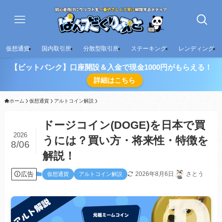
仮想通貨
国内取引所
分散型取引所
ステーキング
レンディング
【ビットバンク】口座開設＆入金で現金1000円がもらえる！
詳細はこちら
ホーム
仮想通貨
アルトコイン解説
ドージコイン(DOGE)を日本で買
2026
うには？買い方・将来性・特徴を
8/06
解説！
広告
2026年8月6日
さとう
仮想通貨
アルトコイン解説