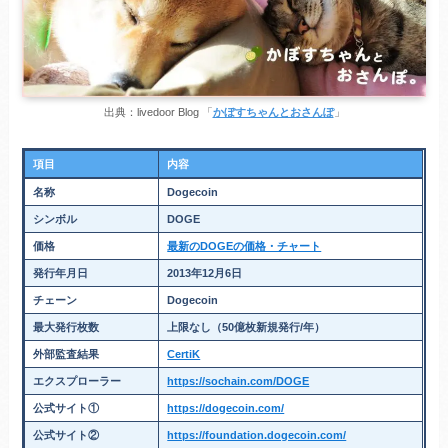
出典：livedoor Blog 「
かぼすちゃんとおさんぽ
」
項目
内容
名称
Dogecoin
シンボル
DOGE
価格
最新のDOGEの価格・チャート
発行
年月日
2013年12月6日
チェーン
Dogecoin
最大発行枚数
上限なし（50億枚新規発行/年）
外部監査結果
CertiK
エクスプローラー
https://sochain.com/DOGE
公式サイト
①
https://dogecoin.com/
公式サイト②
https://foundation.dogecoin.com/