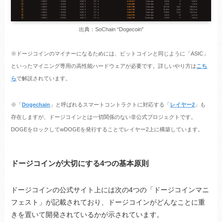
出典：SoChain “Dogecoin”
※ドージコインのマイナーになるためには、ビットコインと同じように「ASIC」
といったマイニング専用の高性能ハードウェアが必要です。詳しいやり方は
こち
ら
で解説されています。
※「
Dogechain
」と呼ばれるスマートコントラクトに対応する「
レイヤー2
」も
存在しますが、ドージコインとは一切関係のない非公式プロジェクトです。
DOGEをロックしてwDOGEを発行することでレイヤー2上に構築しています。
ドージコインが大切にする4つの基本原則
ドージコインの公式サイト上には次の4つの「ドージコインマニ
フェスト」が記載されており、ドージコインがどんなことに重
きを置いて開発されているかが示されています。