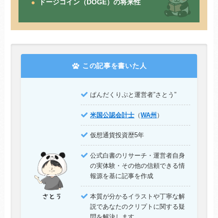
ドージコイン（DOGE）の将来性
この記事を書いた人
”
ぱんだくりぷと運営者”さとう
米国公認会計士
（
WA州
）
仮想通貨投資歴5年
公式白書のリサーチ・運営者自身
の実体験・その他の信頼できる情
報源を基に記事を作成
本質が分かるイラストや丁寧な解
説であなたのクリプトに関する疑
問を解決します