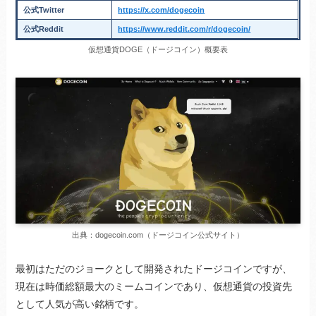
公式Twitter
https://x.com/dogecoin
公式
Reddit
https://www.reddit.com/r/dogecoin/
仮想通貨DOGE（ドージコイン）概要表
出典：dogecoin.com（ドージコイン公式サイト）
最初はただのジョークとして開発されたドージコインですが、
現在は時価総額最大のミームコインであり、仮想通貨の投資先
として人気が高い銘柄です。