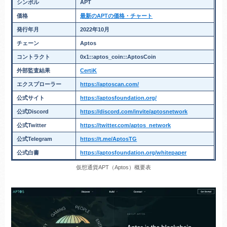
シンボル
APT
価格
最新のAPTの価格・チャート
発行年月
2022年10月
チェーン
Aptos
コントラクト
0x1::aptos_coin::AptosCoin
外部監査結果
CertiK
エクスプローラー
https://aptoscan.com/
公式サイト
https://aptosfoundation.org/
公式Discord
https://discord.com/invite/aptosnetwork
公式Twitter
https://twitter.com/aptos_network
公式Telegram
https://t.me/AptosTG
公式白書
https://aptosfoundation.org/whitepaper
仮想通貨APT（Aptos）概要表