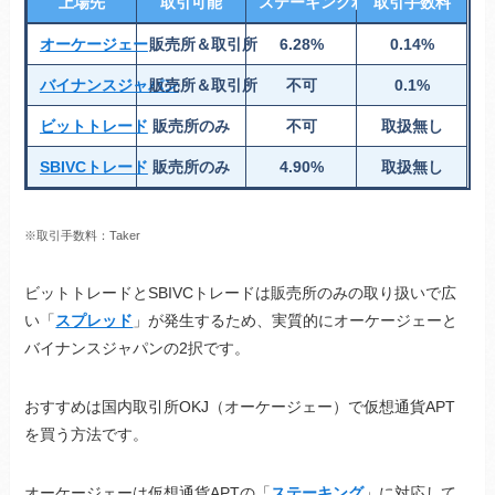
上場先
取引可能
ステーキング利率
取引手数料
オーケージェー
販売所＆取引所
6.28%
0.14%
バイナンスジャパン
販売所＆取引所
不可
0.1%
ビットトレード
販売所のみ
不可
取扱無し
SBIVCトレード
販売所のみ
4.90%
取扱無し
※取引手数料：Taker
ビットトレードとSBIVCトレードは販売所のみの取り扱いで広
い「
スプレッド
」が発生するため、実質的にオーケージェーと
バイナンスジャパンの2択です。
おすすめは国内取引所OKJ（オーケージェー）で仮想通貨APT
を買う方法です。
オーケージェーは仮想通貨APTの「
ステーキング
」に対応して