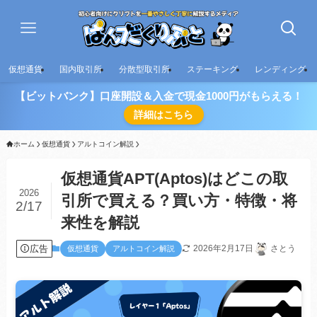
仮想通貨
国内取引所
分散型取引所
ステーキング
レンディング
【ビットバンク】口座開設＆入金で現金1000円がもらえる！
詳細はこちら
ホーム
仮想通貨
アルトコイン解説
仮想通貨APT(Aptos)はどこの取
2026
引所で買える？買い方・特徴・将
2/17
来性を解説
広告
2026年2月17日
さとう
仮想通貨
アルトコイン解説